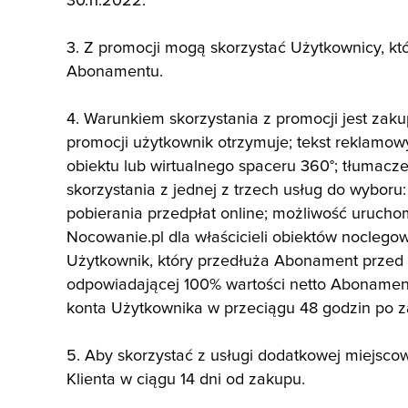
30.11.2022.
3. Z promocji mogą skorzystać Użytkownicy, kt
Abonamentu.
4. Warunkiem skorzystania z promocji jest zak
promocji użytkownik otrzymuje; tekst reklamowy
obiektu lub wirtualnego spaceru 360°; tłumacze
skorzystania z jednej z trzech usług do wyboru:
pobierania przedpłat online; możliwość uruchom
Nocowanie.pl dla właścicieli obiektów nocle
Użytkownik, który przedłuża Abonament przed
odpowiadającej 100% wartości netto Abonamen
konta Użytkownika w przeciągu 48 godzin po 
5. Aby skorzystać z usługi dodatkowej miejscow
Klienta w ciągu 14 dni od zakupu.