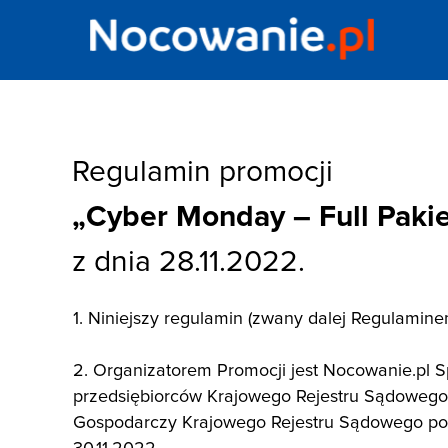
Regulamin promocji
„Cyber Monday – Full Pakie
z dnia 28.11.2022.
1. Niniejszy regulamin (zwany dalej Regulamin
2. Organizatorem Promocji jest Nocowanie.pl Sp.
przedsiębiorców Krajowego Rejestru Sądowego
Gospodarczy Krajowego Rejestru Sądowego po