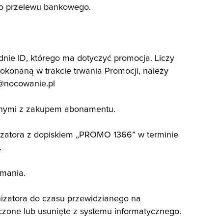
ego przelewu bankowego.
nie ID, którego ma dotyczyć promocja. Liczy
dokonaną w trakcie trwania Promocji, należy
ok@nocowanie.pl
ązanymi z zakupem abonamentu.
nizatora z dopiskiem „PROMO 1366” w terminie
.
ymania.
izatora do czasu przewidzianego na
zczone lub usunięte z systemu informatycznego.