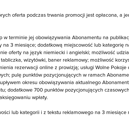
órych oferta podczas trwania promocji jest opłacona, a 
up w terminie jej obowiązywania Abonamentu na publikac
 na 3 miesiące; dodatkową miejscowość lub kategorię na 
nie oferty na język niemiecki i angielski; możliwość udz
 tabliczka, wizytówki, baner reklamowy; możliwość korzys
ienia rezerwacji online z prowizją; usługi Wolne Pokoje
gowych; pulę punktów pozycjonujących w ramach Aboname
 upływem okresu obowiązywania aktualnego Abonamentu 
tu; dodatkowe 700 punktów pozycjonujących czasowych 
zaksięgowaniu wpłaty.
ości lub kategorii i z tekstu reklamowego na 3 miesiące